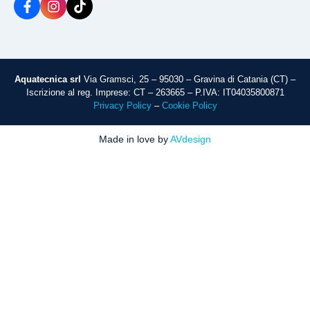
Aquatecnica srl
Via Gramsci, 25 – 95030 – Gravina di Catania (CT) –
Iscrizione al reg. Imprese: CT – 263665 – P.IVA: IT04035800871
Privacy Policy
–
Cookie Policy
Made in love by
AVdesign