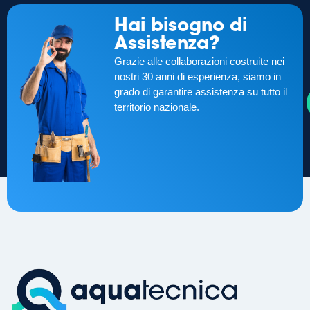
Hai bisogno di
Assistenza?
Grazie alle collaborazioni costruite nei
nostri 30 anni di esperienza, siamo in
grado di garantire assistenza su tutto il
territorio nazionale.