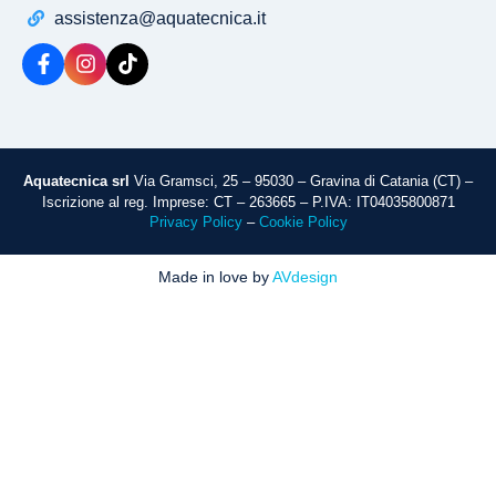
assistenza@aquatecnica.it
Aquatecnica srl
Via Gramsci, 25 – 95030 – Gravina di Catania (CT) –
Iscrizione al reg. Imprese: CT – 263665 – P.IVA: IT04035800871
Privacy Policy
–
Cookie Policy
Made in love by
AVdesign